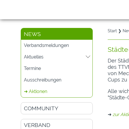
Start
❯
Ne
NEWS
Verbandsmeldungen
Städt
Aktuelles
Der Städ
des TTVM
Termine
von Meck
Cups zu
Ausschreibungen
Alle wic
➜ Aktionen
"Städte-
COMMUNITY
➜
zur Akt
VERBAND